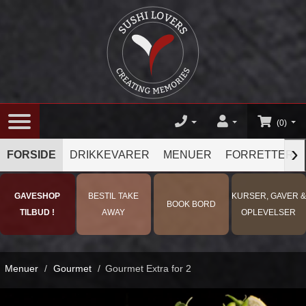
(0)
›
FORSIDE
DRIKKEVARER
MENUER
FORRETTER
GAVESHOP
BESTIL TAKE
KURSER, GAVER &
BOOK BORD
TILBUD !
AWAY
OPLEVELSER
Menuer
/
Gourmet
/
Gourmet Extra for 2